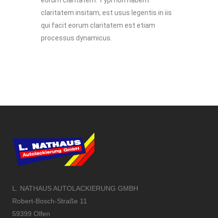
claritatem insitam; est usus legentis in iis
qui facit eorum claritatem est etiam
processus dynamicus.
L. NATHAUS AUTOLACKIERUNG GMBH
Robert-Bosch-Straße 11
59399 Olfen