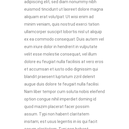
adipiscing elit, sed diam nonummy nibh
euismod tincidunt ut laoreet dolore magna
aliquam erat volutpat. Ut wisi enim ad
minim veniam, quis nostrud exerci tation
ullamcorper suscipit lobortis nisl ut aliquip
ex ea commodo consequat. Duis autem vel
eum iriure dolor in hendrerit in vulputate
velit esse molestie consequat, vel illum
dolore eu feugiat nulla facilisis at vero eros
et accumsan et iusto odio dignissim qui
blandit praesent luptatum zzril delenit
augue duis dolore te feugait nulla facilisi.
Nam liber tempor cum soluta nobis eleifend
option congue nihil imperdiet doming id
quod mazim placerat facer possim
assum. Typi non habent claritatem
insitam; est usus legentis in iis qui facit
eorum claritatem. Typi non habent