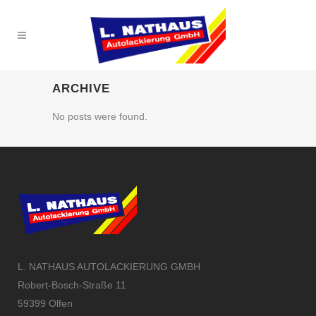
ARCHIVE
No posts were found.
L. NATHAUS AUTOLACKIERUNG GMBH
Robert-Bosch-Straße 11
59399 Olfen