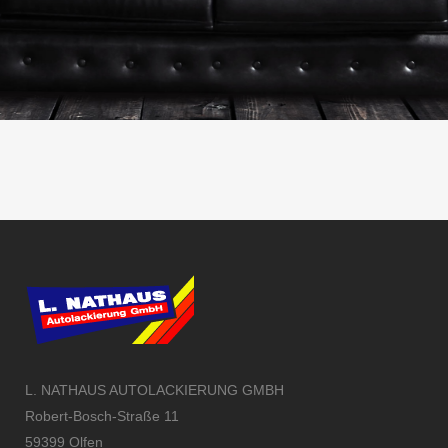
L. NATHAUS AUTOLACKIERUNG GMBH
Robert-Bosch-Straße 11
59399 Olfen