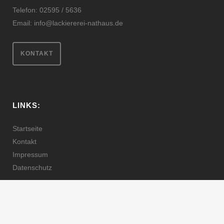
Telefon: 02595 / 5636
Email:
info@lackiererei-nathaus.de
KONTAKT
LINKS:
Startseite
Kontakt
Impressum
Datenschutz
© Copyright
Livindesigns Werbetechnik