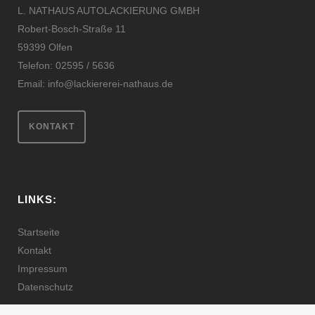
L. NATHAUS AUTOLACKIERUNG GMBH
Robert-Bosch-Straße 11
59399 Olfen
Telefon: 02595 / 5636
Email:
info@lackiererei-nathaus.de
KONTAKT
LINKS:
Startseite
Kontakt
Impressum
Datenschutz