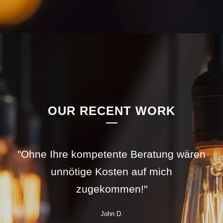
OUR RECENT WORK
"Ohne Ihre kompetente Beratung wären
"Fahr zur Firma Nathaus, die wissen
"Handwerk ist durch Gewohnheit
erlangte Geschicklichkeit!"
unnötige Kosten auf mich
was zu tun ist!"
zugekommen!"
Rene´ Francois Amand Prudhomme
Martin K.
John D.