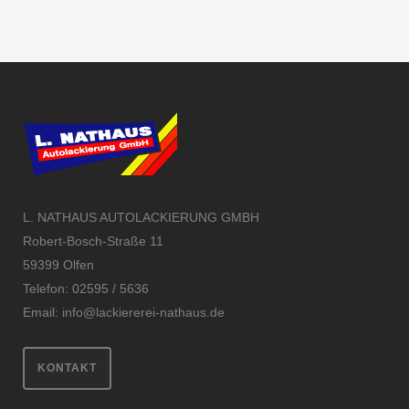
L. NATHAUS AUTOLACKIERUNG GMBH
Robert-Bosch-Straße 11
59399 Olfen
Telefon: 02595 / 5636
Email:
info@lackiererei-nathaus.de
KONTAKT